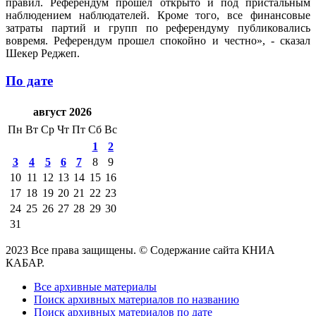
правил. Референдум прошел открыто и под пристальным
наблюдением наблюдателей. Кроме того, все финансовые
затраты партий и групп по референдуму публиковались
вовремя. Референдум прошел спокойно и честно», - сказал
Шекер Реджеп.
По дате
август 2026
Пн
Вт
Ср
Чт
Пт
Сб
Вс
1
2
3
4
5
6
7
8
9
10
11
12
13
14
15
16
17
18
19
20
21
22
23
24
25
26
27
28
29
30
31
2023 Все права защищены. © Содержание сайта КНИА
КАБАР.
Все архивные материалы
Поиск архивных материалов по названию
Поиск архивных материалов по дате