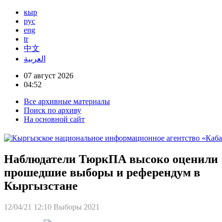
кыр
рус
eng
tr
中文
العربية
07 август 2026
04:52
Все архивные материалы
Поиск по архиву
На основной сайт
Наблюдатели ТюркПА высоко оценили
прошедшие выборы и референдум в
Кыргызстане
12/04/21 12:10
Выборы 2021