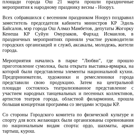
площади города Ош 21 марта прошли праздничные
мероприятия к народному празднику весны - Нооруз.
Всех собравшихся с весенним праздником Нооруз поздравил
заместитель председателя кабинета министров КР Эдиль
Байсалов, мэр города Ош Алмаз Мамбетов, депутаты Жогорку
Кенеша КР Суйун Омурзаков, Фархад Исмаилов, в
праздничных мероприятиях приняли участие руководители
городских организаций и служб, аксакалы, молодежь, жители
города.
Мероприятия начались в парке "Любви", где прошло
приготовление сумолока, была открыта выставка-ярмарка, на
которой были представлены элементы национальной кухни.
Предприниматели, художники и ремесленники города
представили свою продукцию. Затем на центральной
площади состоялось театрализованное представление с
участием народных танцевальных и песенных коллективов,
артистов театров города, областной филармонии, прошла
большая концертная программа со звездами эстрады КР.
Со стороны Городского комитета по физической культуре и
спорту для всех желающих были организованы соревнования
по национальным видам спорта: ордо, шахматы, аркан
тартыш, курош.