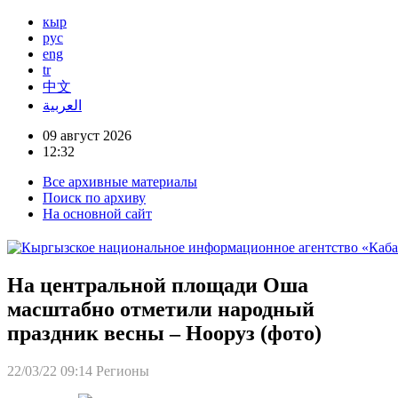
кыр
рус
eng
tr
中文
العربية
09 август 2026
12:32
Все архивные материалы
Поиск по архиву
На основной сайт
На центральной площади Оша
масштабно отметили народный
праздник весны – Нооруз (фото)
22/03/22 09:14
Регионы