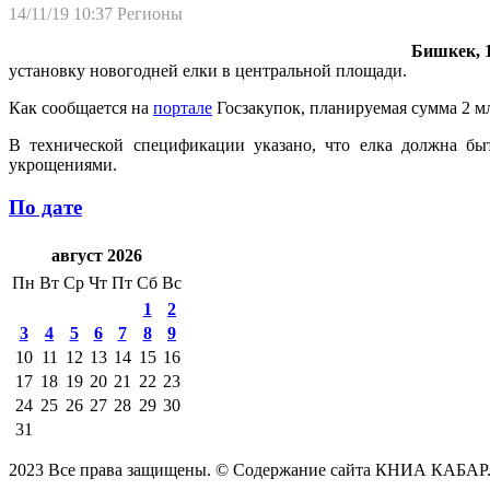
14/11/19 10:37
Регионы
Бишкек, 1
установку новогодней елки в центральной площади.
Как сообщается на
портале
Госзакупок, планируемая сумма 2 мл
В технической спецификации указано, что елка должна быт
укрощениями.
По дате
август 2026
Пн
Вт
Ср
Чт
Пт
Сб
Вс
1
2
3
4
5
6
7
8
9
10
11
12
13
14
15
16
17
18
19
20
21
22
23
24
25
26
27
28
29
30
31
2023 Все права защищены. © Содержание сайта КНИА КАБАР