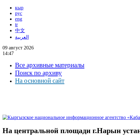
кыр
рус
eng
tr
中文
العربية
09 август 2026
14:47
Все архивные материалы
Поиск по архиву
На основной сайт
На центральной площади г.Нарын устан