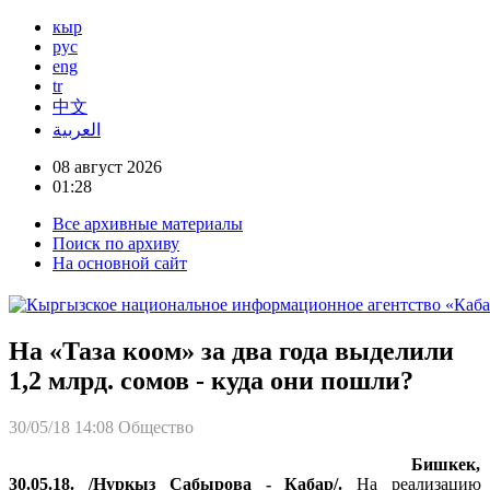
кыр
рус
eng
tr
中文
العربية
08 август 2026
01:28
Все архивные материалы
Поиск по архиву
На основной сайт
На «Таза коом» за два года выделили
1,2 млрд. сомов - куда они пошли?
30/05/18 14:08
Общество
Бишкек,
30.05.18. /Нуркыз Сабырова - Кабар/.
На реализацию