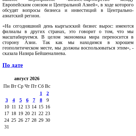
Европейским союзом и Центральной Азией», в ходе которого
обсудят вопросы бизнеса и инвестиций в Центрально-
азиатский регион.
«На сегодняшний день кыргызский бизнес вырос: имеются
филиалы в других странах, это говорит о том, что мы
масштабируемся. В целом экономика мира переносится в
сторону Азии. Так как мы находимся в хорошем
геополитическом месте, мы должны воспользоваться этим», -
сказала Назира Бейшеналиева.
По дате
август 2026
Пн
Вт
Ср
Чт
Пт
Сб
Вс
1
2
3
4
5
6
7
8
9
10
11
12
13
14
15
16
17
18
19
20
21
22
23
24
25
26
27
28
29
30
31