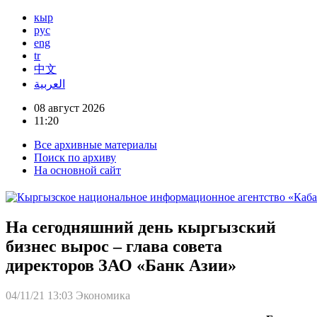
кыр
рус
eng
tr
中文
العربية
08 август 2026
11:20
Все архивные материалы
Поиск по архиву
На основной сайт
На сегодняшний день кыргызский
бизнес вырос – глава совета
директоров ЗАО «Банк Азии»
04/11/21 13:03
Экономика