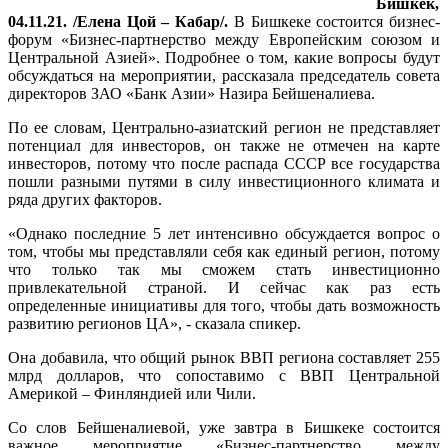
Бишкек,
04.11.21. /Елена Цой – Кабар/.
В Бишкеке состоится бизнес-
форум «Бизнес-партнерство между Европейским союзом и
Центральной Азией». Подробнее о том, какие вопросы будут
обсуждаться на мероприятии, рассказала председатель совета
директоров ЗАО «Банк Азии» Назира Бейшеналиева.
По ее словам, Центрально-азиатский регион не представляет
потенциал для инвесторов, он также не отмечен на карте
инвесторов, потому что после распада СССР все государства
пошли разными путями в силу инвестиционного климата и
ряда других факторов.
«Однако последние 5 лет интенсивно обсуждается вопрос о
том, чтобы мы представляли себя как единый регион, потому
что только так мы сможем стать инвестиционно
привлекательной страной. И сейчас как раз есть
определенные инициативы для того, чтобы дать возможность
развитию регионов ЦА», - сказала спикер.
Она добавила, что общий рынок ВВП региона составляет 255
млрд долларов, что сопоставимо с ВВП Центральной
Америкой – Финляндией или Чили.
Со слов Бейшеналиевой, уже завтра в Бишкеке состоится
важное мероприятие «Бизнес-партнерство между