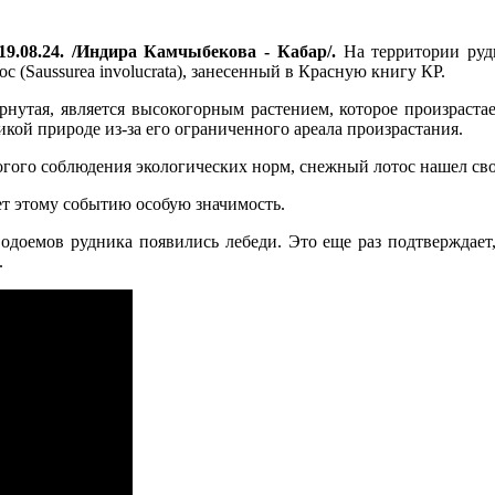
9.08.24. /Индира Камчыбекова - Кабар/.
На территории рудн
 (Saussurea involucrata), занесенный в Красную книгу КР.
нутая, является высокогорным растением, которое произрастае
икой природе из-за его ограниченного ареала произрастания.
огого соблюдения экологических норм, снежный лотос нашел сво
ет этому событию особую значимость.
водоемов рудника появились лебеди. Это еще раз подтверждает
.