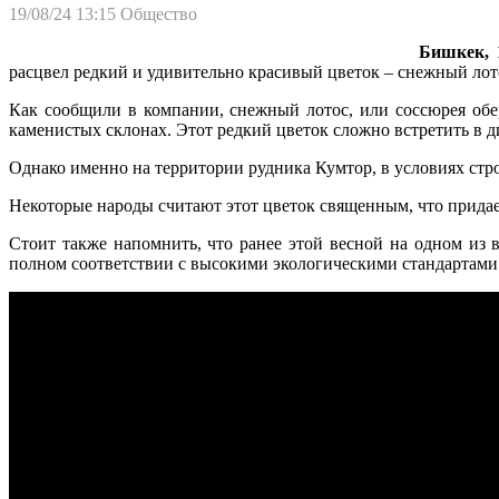
19/08/24 13:15
Общество
Бишкек, 1
расцвел редкий и удивительно красивый цветок – снежный лотос
Как сообщили в компании, снежный лотос, или соссюрея обер
каменистых склонах. Этот редкий цветок сложно встретить в д
Однако именно на территории рудника Кумтор, в условиях стр
Некоторые народы считают этот цветок священным, что прида
Стоит также напомнить, что ранее этой весной на одном из 
полном соответствии с высокими экологическими стандартами