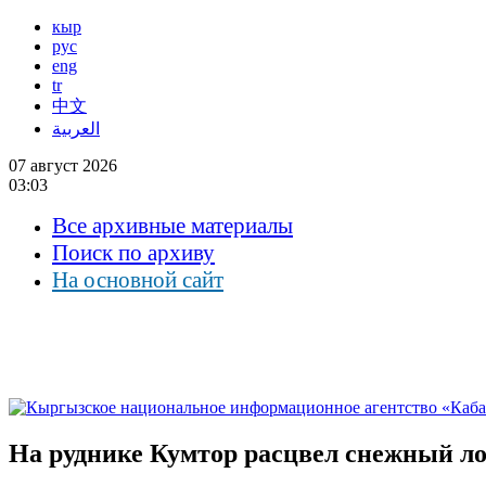
кыр
рус
eng
tr
中文
العربية
07 август 2026
03:03
Все архивные материалы
Поиск по архиву
На основной сайт
На руднике Кумтор расцвел снежный ло