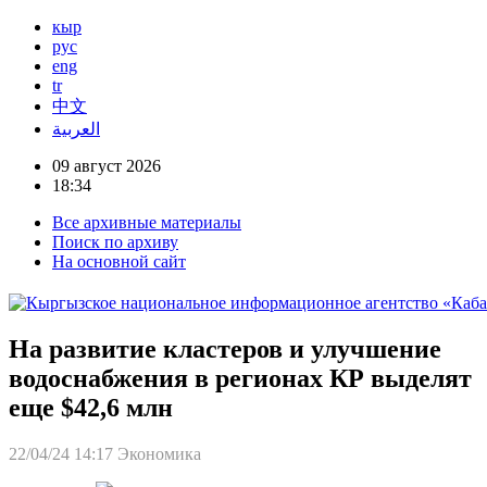
кыр
рус
eng
tr
中文
العربية
09 август 2026
18:34
Все архивные материалы
Поиск по архиву
На основной сайт
На развитие кластеров и улучшение
водоснабжения в регионах КР выделят
еще $42,6 млн
22/04/24 14:17
Экономика