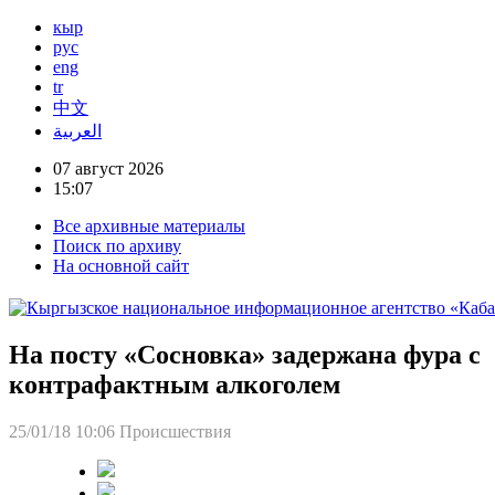
кыр
рус
eng
tr
中文
العربية
07 август 2026
15:07
Все архивные материалы
Поиск по архиву
На основной сайт
На посту «Сосновка» задержана фура с
контрафактным алкоголем
25/01/18 10:06
Происшествия