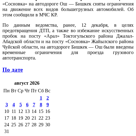
«Сосновка» на автодороге Ош — Бишкек сняты ограничения
на движение всех видов большегрузных автомобилей. Об
этом сообщили в МЧС КР.
По данным ведомства, ранее, 12 декабря, в целях
предотвращения ДТП, а также во избежание искусственных
пробок на посту «Арал» Токтогульского района Джалал-
Абадской области и на посту «Сосновка» Жайылского района
Чуйской области, на автодороге Бишкек — Ош были введены
временные ограничения для проезда грузового
автотранспорта.
По дате
август 2026
Пн
Вт
Ср
Чт
Пт
Сб
Вс
1
2
3
4
5
6
7
8
9
10
11
12
13
14
15
16
17
18
19
20
21
22
23
24
25
26
27
28
29
30
31