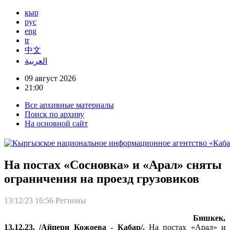
кыр
рус
eng
tr
中文
العربية
09 август 2026
21:00
Все архивные материалы
Поиск по архиву
На основной сайт
На постах «Сосновка» и «Арал» сняты
ограничения на проезд грузовиков
13/12/23 16:56
Регионы
Бишкек,
13.12.23. /Айпери Кожоева - Кабар/.
На постах «Арал» и