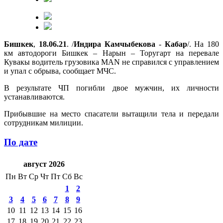
Бишкек
,
18.06.21
. /
Индира
Камчыбекова
-
Кабар
/. На 180
км автодороги Бишкек – Нарын – Торугарт на перевале
Кувакы водитель грузовика MAN не справился с управлением
и упал с обрыва, сообщает МЧС.
В результате ЧП погибли двое мужчин, их личности
устанавливаются.
Прибывшие на место спасатели вытащили тела и передали
сотрудникам милиции.
По дате
август 2026
Пн
Вт
Ср
Чт
Пт
Сб
Вс
1
2
3
4
5
6
7
8
9
10
11
12
13
14
15
16
17
18
19
20
21
22
23