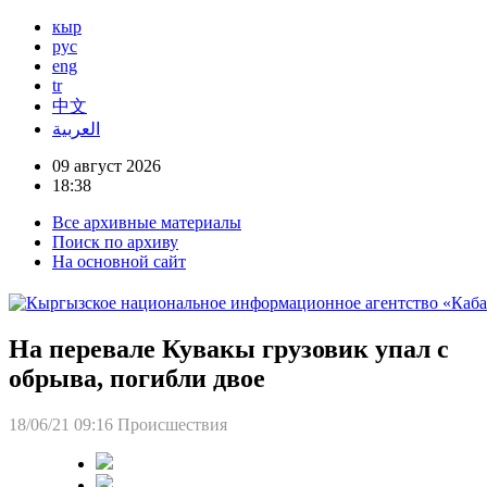
кыр
рус
eng
tr
中文
العربية
09 август 2026
18:38
Все архивные материалы
Поиск по архиву
На основной сайт
На перевале Кувакы грузовик упал с
обрыва, погибли двое
18/06/21 09:16
Происшествия