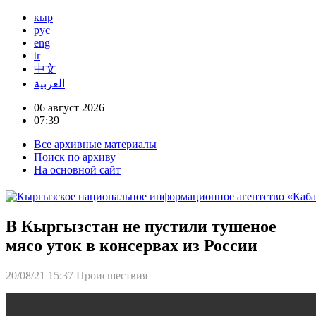
кыр
рус
eng
tr
中文
العربية
06 август 2026
07:39
Все архивные материалы
Поиск по архиву
На основной сайт
В Кыргызстан не пустили тушеное
мясо уток в консервах из России
20/08/21 15:37
Происшествия