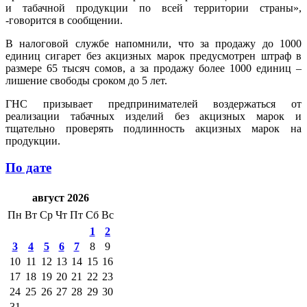
и табачной продукции по всей территории страны»,
-говорится в сообщении.
В налоговой службе напомнили, что за продажу до 1000
единиц сигарет без акцизных марок предусмотрен штраф в
размере 65 тысяч сомов, а за продажу более 1000 единиц –
лишение свободы сроком до 5 лет.
ГНС призывает предпринимателей воздержаться от
реализации табачных изделий без акцизных марок и
тщательно проверять подлинность акцизных марок на
продукции.
По дате
август 2026
Пн
Вт
Ср
Чт
Пт
Сб
Вс
1
2
3
4
5
6
7
8
9
10
11
12
13
14
15
16
17
18
19
20
21
22
23
24
25
26
27
28
29
30
31