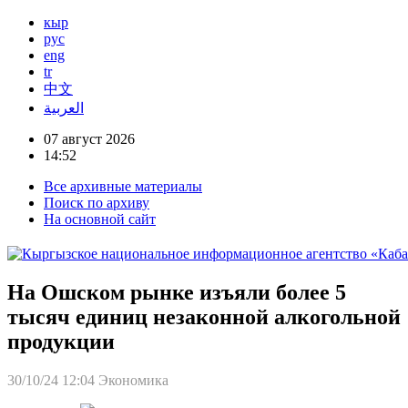
кыр
рус
eng
tr
中文
العربية
07 август 2026
14:52
Все архивные материалы
Поиск по архиву
На основной сайт
На Ошском рынке изъяли более 5
тысяч единиц незаконной алкогольной
продукции
30/10/24 12:04
Экономика