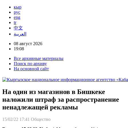
кыр
рус
eng
tr
中文
العربية
08 август 2026
19:08
Все архивные материалы
Поиск по архиву
На основной сайт
На один из магазинов в Бишкеке
наложили штраф за распространение
ненадлежащей рекламы
15/02/22 17:41
Общество