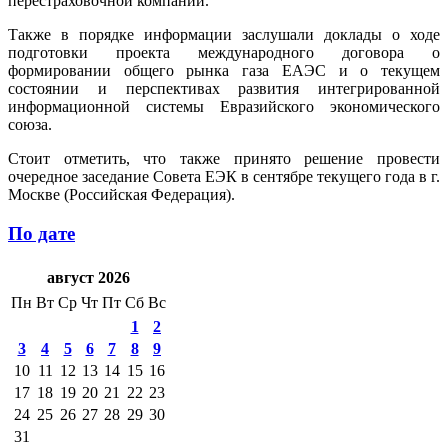
перестраховочной компании.
Также в порядке информации заслушали доклады о ходе
подготовки проекта международного договора о
формировании общего рынка газа ЕАЭС и о текущем
состоянии и перспективах развития интегрированной
информационной системы Евразийского экономического
союза.
Стоит отметить, что также принято решение провести
очередное заседание Совета ЕЭК в сентябре текущего года в г.
Москве (Российская Федерация).
По дате
август 2026
Пн
Вт
Ср
Чт
Пт
Сб
Вс
1
2
3
4
5
6
7
8
9
10
11
12
13
14
15
16
17
18
19
20
21
22
23
24
25
26
27
28
29
30
31