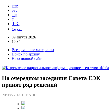
кыр
рус
eng
tr
中文
العربية
09 август 2026
16:34
Все архивные материалы
Поиск по архиву
На основной сайт
На очередном заседании Совета ЕЭК
принят ряд решений
20/08/22 14:11
ЕАЭС