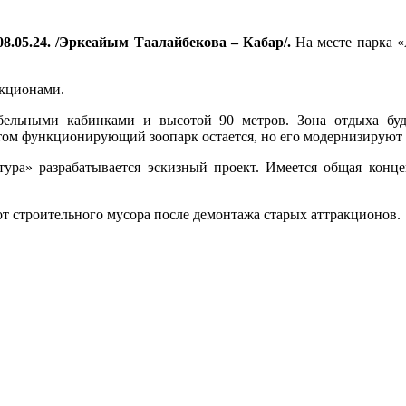
8.05.24. /Эркеайым Таалайбекова – Кабар/.
На месте парка 
акционами.
абельными кабинками и высотой 90 метров. Зона отдыха бу
и этом функционирующий зоопарк остается, но его модернизиру
ура» разрабатывается эскизный проект. Имеется общая концеп
от строительного мусора после демонтажа старых аттракционов.