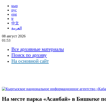
кыр
рус
eng
tr
中文
العربية
08 август 2026
01:53
Все архивные материалы
Поиск по архиву
На основной сайт
На месте парка «Асанбай» в Бишкеке п