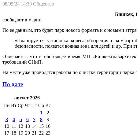
08/05/24 14:39
Общество
Бишкек, 0
сообщают в мэрии.
По ее данным, это будет парк нового формата и с новыми аттр
«Планируется установка колеса обозрения с комфорт
безопасности, появятся водная зона для детей и др. Пр
Отмечается, что в настоящее время МП «Бишкекглавархитект
требований СНиП.
На месте уже проводятся работы по очистке территории парка 
По дате
август 2026
Пн
Вт
Ср
Чт
Пт
Сб
Вс
1
2
3
4
5
6
7
8
9
10
11
12
13
14
15
16
17
18
19
20
21
22
23