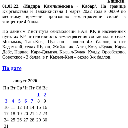
Бишкек,
01.03.22. /Индира Камчыбекова - Кабар/.
На границе
Кыргызстана и Таджикистана 1 марта 2022 года в 09:09 по
местному времени произошло землетрясение силой в
эпицентре 4 балла.
По данным Института сейсмологии НАН КР, в населенных
пунктах КР интенсивность землетрясения составила: в селах
Ынтымак, Таш-Кыя, Пульгон – около 4-х баллов, в пгт
Кадамжай, селах Шуран, Жийделик, Алга, Котур-Булак, Кара-
Дёбе, Наркас, Кара-Джыгач, Кызыл-Булак, Кулду, Орозбеково,
Советское - 3 балла, в г. Кызыл-Кыя – около 3-х баллов.
По дате
август 2026
Пн
Вт
Ср
Чт
Пт
Сб
Вс
1
2
3
4
5
6
7
8
9
10
11
12
13
14
15
16
17
18
19
20
21
22
23
24
25
26
27
28
29
30
31