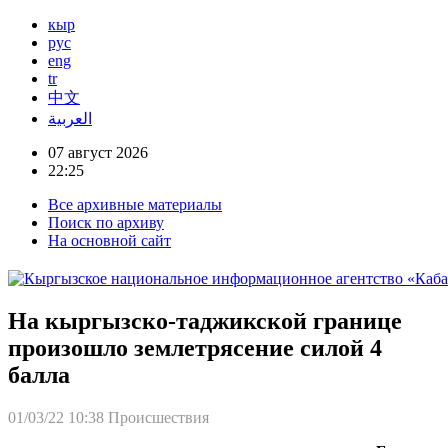
кыр
рус
eng
tr
中文
العربية
07 август 2026
22:25
Все архивные материалы
Поиск по архиву
На основной сайт
На кыргызско-таджикской границе
произошло землетрясение силой 4
балла
01/03/22 10:38
Происшествия