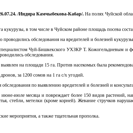
6.07.24. /Индира Камчыбекова-Кабар/.
На полях Чуйской обла
га кукурузы, в том числе в Чуйском районе площадь посева соста
о проводились обследования на вредителей и болезней кукурузы
пециалистом Чуй-Бишкекского УХЗКР Т. Кожогельдиевым и ферм
проводились обследования.
выявлен на площади 15 га. Против насекомых была рекомендован
онов, за 1200 сомов на 1 га с/х угодий.
обследования по выявлению вредителей и болезней и консульт
я в июне-июле месяца и повреждает более 150 видов растений, н
ья, стебли, метелки (кроме корней). Жевание стручков наруша
кие мероприятия, а также тщательная прополка.