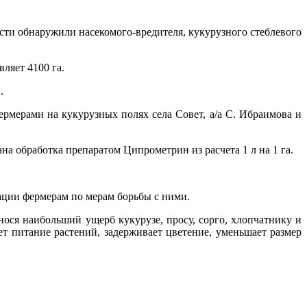
сти обнаружили насекомого-вредителя, кукурузного стеблевого
вляет 4100 га.
.
ерами на кукурузных полях села Совет, а/а С. Ибраимова и
а обработка препаратом Ципрометрин из расчета 1 л на 1 га.
ации фермерам по мерам борьбы с ними.
анося наибольший ущерб кукурузе, просу, сорго, хлопчатнику и
ет питание растений, задерживает цветение, уменьшает размер