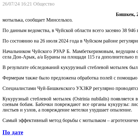
26/07/24 16:21
Общество
Бишкек, 2
мотылька, сообщает Минсельхоз.
По данным ведомства, в Чуйской области всего засеяно 38 946 
По состоянию на 26 июля 2024 года в Чуйском районе регулярн
Начальником Чуйского РУАР Б. Мамбеткеримовым, ведущим с
села Дон-Арык, а/а Бураны на площади 115 га дополнительно 
В результате обследований кукурузный стеблевой мотылек был 
Фермерам также было предложена обработка полей с помощью др
Специалистами Чуй-Бишкекского УХЗКР регулярно проводятся 
Кукурузный стеблевой мотылек (Ostrinia nubilalis) появляетс
соевым бобам. Бабочки повреждают все органы кукурузы: лист
листьев и узлов, а повреждение метелки ухудшает опыление.
Самый эффективный метод борьбы с мотыльком – агротехничес
По дате