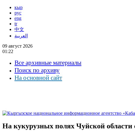
кыр
рус
eng
tr
中文
العربية
09 август 2026
01:22
Все архивные материалы
Поиск по архиву
На основной сайт
На кукурузных полях Чуйской области