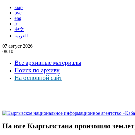
кыр
рус
eng
tr
中文
العربية
07 август 2026
08:10
Все архивные материалы
Поиск по архиву
На основной сайт
На юге Кыргызстана произошло землет