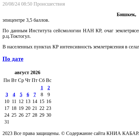
20/08/24 08:50
Происшествия
Бишкек, 
эпицентре 3,5 баллов.
По данным Института сейсмологии НАН КР, очаг землетрясения 
р.ц.Токтогул.
В населенных пунктах КР интенсивность землетрясения в селах
По дате
август 2026
Пн
Вт
Ср
Чт
Пт
Сб
Вс
1
2
3
4
5
6
7
8
9
10
11
12
13
14
15
16
17
18
19
20
21
22
23
24
25
26
27
28
29
30
31
2023 Все права защищены. © Содержание сайта КНИА КАБАР