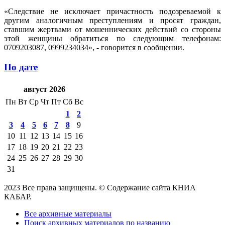
«Следствие не исключает причастность подозреваемой к
другим аналогичным преступлениям и просят граждан,
ставшим жертвами от мошеннических действий со стороны
этой женщины обратиться по следующим телефонам:
0709203087, 0999234034», - говорится в сообщении.
По дате
август 2026
Пн
Вт
Ср
Чт
Пт
Сб
Вс
1
2
3
4
5
6
7
8
9
10
11
12
13
14
15
16
17
18
19
20
21
22
23
24
25
26
27
28
29
30
31
2023 Все права защищены. © Содержание сайта КНИА
КАБАР.
Все архивные материалы
Поиск архивных материалов по названию