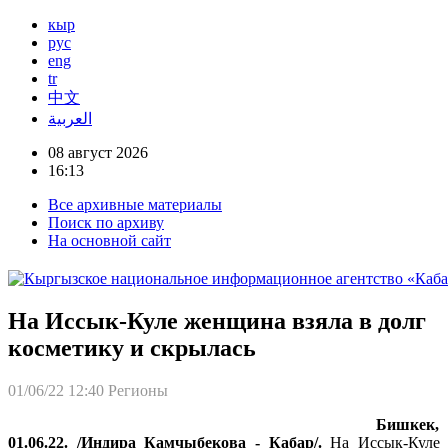
кыр
рус
eng
tr
中文
العربية
08 август 2026
16:13
Все архивные материалы
Поиск по архиву
На основной сайт
На Иссык-Куле женщина взяла в долг
косметику и скрылась
01/06/22 12:40
Регионы
Бишкек,
01.06.22. /Индира Камчыбекова - Кабар/.
На Иссык-Куле