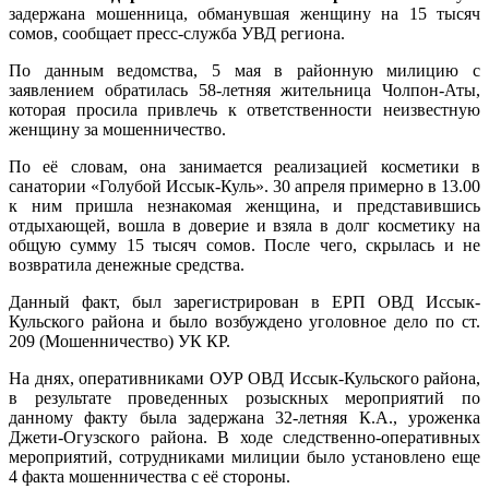
задержана мошенница, обманувшая женщину на 15 тысяч
сомов, сообщает пресс-служба УВД региона.
По данным ведомства, 5 мая в районную милицию с
заявлением обратилась 58-летняя жительница Чолпон-Аты,
которая просила привлечь к ответственности неизвестную
женщину за мошенничество.
По её словам, она занимается реализацией косметики в
санатории «Голубой Иссык-Куль». 30 апреля примерно в 13.00
к ним пришла незнакомая женщина, и представившись
отдыхающей, вошла в доверие и взяла в долг косметику на
общую сумму 15 тысяч сомов. После чего, скрылась и не
возвратила денежные средства.
Данный факт, был зарегистрирован в ЕРП ОВД Иссык-
Кульского района и было возбуждено уголовное дело по ст.
209 (Мошенничество) УК КР.
На днях, оперативниками ОУР ОВД Иссык-Кульского района,
в результате проведенных розыскных мероприятий по
данному факту была задержана 32-летняя К.А., уроженка
Джети-Огузского района. В ходе следственно-оперативных
мероприятий, сотрудниками милиции было установлено еще
4 факта мошенничества с её стороны.