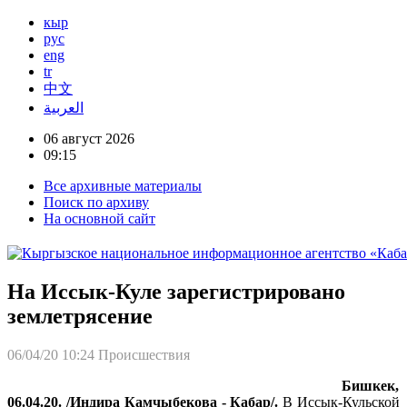
кыр
рус
eng
tr
中文
العربية
06 август 2026
09:15
Все архивные материалы
Поиск по архиву
На основной сайт
На Иссык-Куле зарегистрировано
землетрясение
06/04/20 10:24
Происшествия
Бишкек,
06.04.20. /Индира Камчыбекова - Кабар/.
В Иссык-Кульской