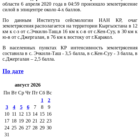
области 6 апреля 2020 года в 04:59 произошло землетрясение
силой в эпицентре около 4-х баллов.
По данным Института сейсмологии НАН КР, очаг
землетрясения располагается на территории Кыргызстана в 12
км к с-з от с.Эчкили-Таш,в 16 км к с-в от с.Кен-Суу, в 30 км к
ю-в от с.Джергалан, в 76 км к востоку от г.Каракол.
В населенных пунктах КР интенсивность землетрясения
составила в с. Эчкили-Таш - 3,5 балла, в с.Кен-Суу - 3 балла, в
с.Джергалан – 2,5 балла.
По дате
август 2026
Пн
Вт
Ср
Чт
Пт
Сб
Вс
1
2
3
4
5
6
7
8
9
10
11
12
13
14
15
16
17
18
19
20
21
22
23
24
25
26
27
28
29
30
31