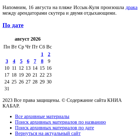
Напомним, 16 августа на пляже Иссык-Куля произошла
драка
между арендаторами скутера и двумя отдыхающими.
По дате
август 2026
Пн
Вт
Ср
Чт
Пт
Сб
Вс
1
2
3
4
5
6
7
8
9
10
11
12
13
14
15
16
17
18
19
20
21
22
23
24
25
26
27
28
29
30
31
2023 Все права защищены. © Содержание сайта КНИА
КАБАР.
Все архивные материалы
Поиск архивных материалов по названию
Поиск архивных материалов по дате
Вернуться на актуальный сайт