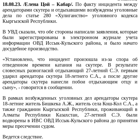
18.08.23. /Елена Цой – Кабар/.
По факту инцидента между
арендаторами скутера и отдыхавшими возбуждены уголовные
дела по статье 280 «Хулиганство» уголовного кодекса
Кыргызской Республики.
В УВД сказали, что обе стороны написали заявления, которые
были зарегистрированы в электронном журнале учета
информации ОВД Иссык-Кульского района, и было начато
досудебное производство.
«Установлено, что инцидент произошла из-за спора об
отведенном времени катания на скутере. В результате
словесных разногласий отдыхающий 27-летний С.Э. первым
ударил арендатора скутера 18-летнего С.А., а после другие
арендаторы скутера нанесли побои отдыхающим отцу и
сыну», - говорится в сообщении.
В рамках возбужденных уголовных дел арендаторы скутера
18-летние житель Бишкека А.Ж., житель села Кош-Кол С.А., а
также гражданин Кыргызской Республики, проживающий в
Алматы Республики Казахстан, 27-летний С.Э. были
водворены в ИВС ОВД Иссык-Кульского района до принятия
меры пресечении судом.
Ведется следствие.