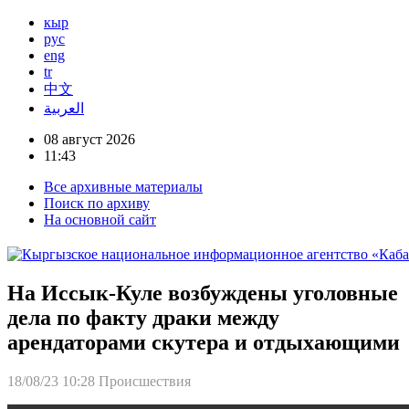
кыр
рус
eng
tr
中文
العربية
08 август 2026
11:43
Все архивные материалы
Поиск по архиву
На основной сайт
На Иссык-Куле возбуждены уголовные
дела по факту драки между
арендаторами скутера и отдыхающими
18/08/23 10:28
Происшествия