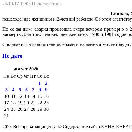
25/10/17 13:03
Происшествия
Бишкек, 2
пешехода: две женщины и 2-летний ребенок. Об этом агентств
По ее данным, авария произошла вчера вечером примерно в 2
насмерть сбил трех человек: две женщины 1980 и 1981 годов р
Сообщается, что водитель задержан и на данный момент ведет
По дате
август 2026
Пн
Вт
Ср
Чт
Пт
Сб
Вс
1
2
3
4
5
6
7
8
9
10
11
12
13
14
15
16
17
18
19
20
21
22
23
24
25
26
27
28
29
30
31
2023 Все права защищены. © Содержание сайта КНИА КАБАР