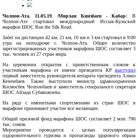
Чолпон
-
Ата
,
11.05.19
. /
Мирлан
Киизбаев
-
Кабар
/. В
Чолпон-Ате стартовал международный Иссык-Кульский
марафон ШОС Run the Silk Road.
Забег на дистанции 42 км, 21 км, 10 км и 3 км стартовал в 9:00
утра на ипподроме г. Чолпон-Ата. Общее количество
зарегистрированных участников марафона ШОС составляет 3
тыс. человек из 27 стран мира.
На церемонии открытия с приветственным словом к
участникам марафона от имени президента КР
выступил
первый заместитель руководителя аппарата президента Алмаз
Кененбаев. Также выступили министр здравоохранения
Космосбек Чолпонбаев и заместитель генерального секретаря
ШОС Айзада Субакожоева.
На ряду с именитыми спортсменами из стран ШОС в
марафоне принимают участие все желающие.
Общий призовой фонд марафона ШОС составляет 2 млн. 790
тыс. сомов.
Мероприятие проводится с целью популяризации
оздоровительного туризма и пропаганды здорового образа