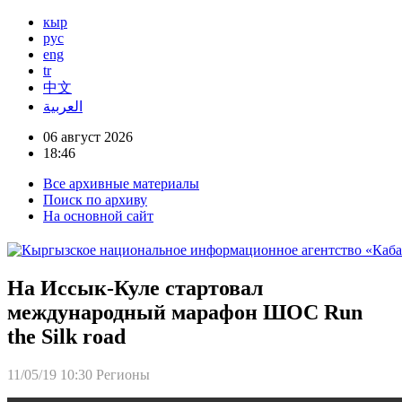
кыр
рус
eng
tr
中文
العربية
06 август 2026
18:46
Все архивные материалы
Поиск по архиву
На основной сайт
На Иссык-Куле стартовал
международный марафон ШОС Run
the Silk road
11/05/19 10:30
Регионы