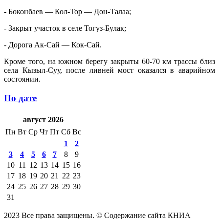
- Боконбаев — Кол-Тор — Дон-Талаа;
- Закрыт участок в селе Тогуз-Булак;
- Дорога Ак-Сай — Кок-Сай.
Кроме того, на южном берегу закрыты 60-70 км трассы близ
села Кызыл-Суу, после ливней мост оказался в аварийном
состоянии.
По дате
август 2026
Пн
Вт
Ср
Чт
Пт
Сб
Вс
1
2
3
4
5
6
7
8
9
10
11
12
13
14
15
16
17
18
19
20
21
22
23
24
25
26
27
28
29
30
31
2023 Все права защищены. © Содержание сайта КНИА