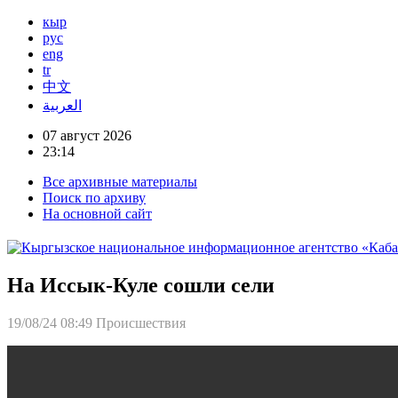
кыр
рус
eng
tr
中文
العربية
07 август 2026
23:14
Все архивные материалы
Поиск по архиву
На основной сайт
На Иссык-Куле сошли сели
19/08/24 08:49
Происшествия