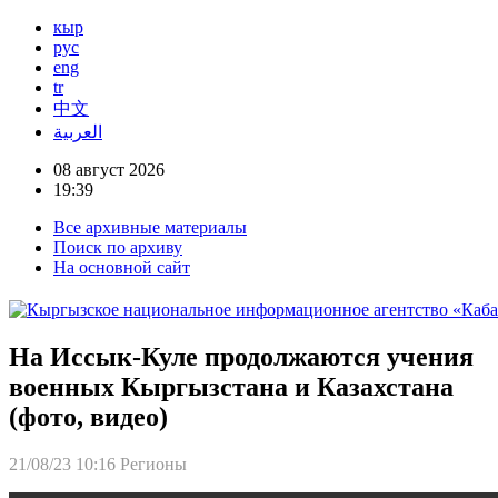
кыр
рус
eng
tr
中文
العربية
08 август 2026
19:39
Все архивные материалы
Поиск по архиву
На основной сайт
На Иссык-Куле продолжаются учения
военных Кыргызстана и Казахстана
(фото, видео)
21/08/23 10:16
Регионы