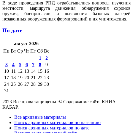
В ходе проведения РПД отрабатывались вопросы изучения
местности, маршрута движения, обнаружения схронов
оружия, боеприпасов и выявления базовых лагерей
незаконных вооруженных формирований и их уничтожения.
По дате
август 2026
Пн
Вт
Ср
Чт
Пт
Сб
Вс
1
2
3
4
5
6
7
8
9
10
11
12
13
14
15
16
17
18
19
20
21
22
23
24
25
26
27
28
29
30
31
2023 Все права защищены. © Содержание сайта КНИА
КАБАР.
Все архивные материалы
Поиск архивных материалов по названию
Поиск архивных материалов по дате