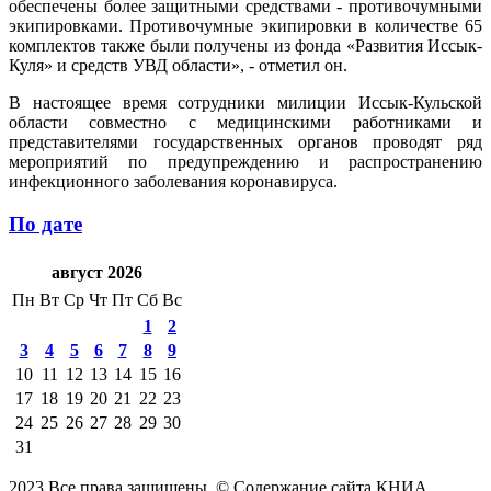
обеспечены более защитными средствами - противочумными
экипировками. Противочумные экипировки в количестве 65
комплектов также были получены из фонда «Развития Иссык-
Куля» и средств УВД области», - отметил он.
В настоящее время сотрудники милиции Иссык-Кульской
области совместно с медицинскими работниками и
представителями государственных органов проводят ряд
мероприятий по предупреждению и распространению
инфекционного заболевания коронавируса.
По дате
август 2026
Пн
Вт
Ср
Чт
Пт
Сб
Вс
1
2
3
4
5
6
7
8
9
10
11
12
13
14
15
16
17
18
19
20
21
22
23
24
25
26
27
28
29
30
31
2023 Все права защищены. © Содержание сайта КНИА