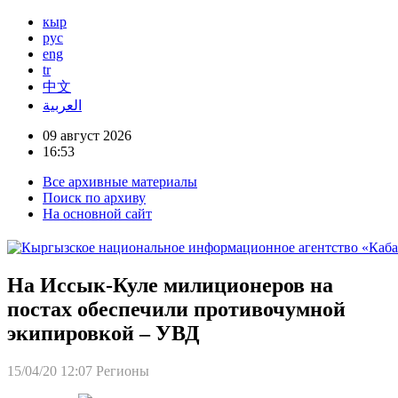
кыр
рус
eng
tr
中文
العربية
09 август 2026
16:53
Все архивные материалы
Поиск по архиву
На основной сайт
На Иссык-Куле милиционеров на
постах обеспечили противочумной
экипировкой – УВД
15/04/20 12:07
Регионы