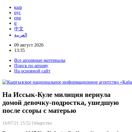
кыр
рус
eng
tr
中文
العربية
09 август 2026
13:35
Все архивные материалы
Поиск по архиву
На основной сайт
На Иссык-Куле милиция вернула
домой девочку-подростка, ушедшую
после ссоры с матерью
16/07/21 15:52
Общество