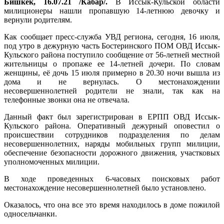
Бишкек, 16.07.21 /Кабар/.
В Иссык-Кульской области
милиционеры нашли пропавшую 14-летнюю девочку и
вернули родителям.
Как сообщает пресс-служба УВД региона, сегодня, 16 июля,
под утро в дежурную часть Бостеринского ПОМ ОВД Иссык-
Кульского района поступило сообщение от 56-летней местной
жительницы о пропаже ее 14-летней дочери. По словам
женщины, её дочь 15 июля примерно в 20.30 ночи вышла из
дома и не вернулась. О местонахождении
несовершеннолетней родители не знали, так как на
телефонные звонки она не отвечала.
Данный факт был зарегистрирован в ЕРПП ОВД Иссык-
Кульского района. Оперативный дежурный оповестил о
происшествии сотрудников подразделения по делам
несовершеннолетних, наряды мобильных групп милиции,
обеспечение безопасности дорожного движения, участковых
уполномоченных милиции.
В ходе проведенных 6-часовых поисковых работ
местонахождение несовершеннолетней было установлено.
Оказалось, что она все это время находилось в доме пожилой
односельчанки.