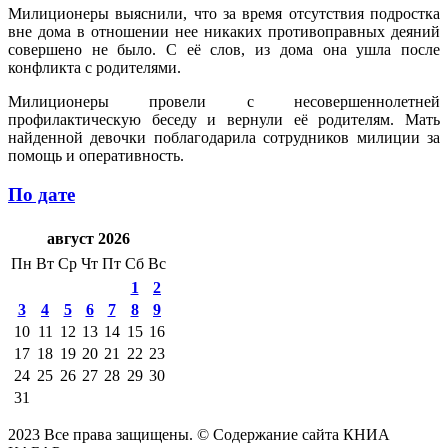
Милиционеры выяснили, что за время отсутствия подростка
вне дома в отношении нее никаких противоправных деяний
совершено не было. С её слов, из дома она ушла после
конфликта с родителями.
Милиционеры провели с несовершеннолетней
профилактическую беседу и вернули её родителям. Мать
найденной девочки поблагодарила сотрудников милиции за
помощь и оперативность.
По дате
август 2026
Пн
Вт
Ср
Чт
Пт
Сб
Вс
1
2
3
4
5
6
7
8
9
10
11
12
13
14
15
16
17
18
19
20
21
22
23
24
25
26
27
28
29
30
31
2023 Все права защищены. © Содержание сайта КНИА