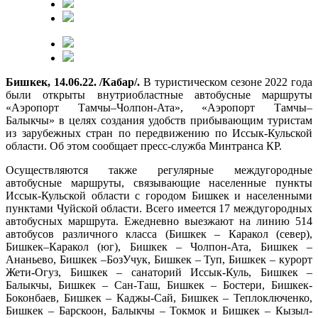
Бишкек, 14.06.22. /Кабар/.
В туристическом сезоне 2022 года
были открыты внутриобластные автобусные маршруты
«Аэропорт Тамчы–Чолпон-Ата», «Аэропорт Тамчы–
Балыкчы» в целях создания удобств прибывающим туристам
из зарубежных стран по передвижению по Иссык-Кульской
области. Об этом сообщает пресс-служба Минтранса КР.
Осуществляются также регулярные междугородные
автобусные маршруты, связывающие населенные пункты
Иссык-Кульской области с городом Бишкек и населенными
пунктами Чуйской области. Всего имеется 17 междугородных
автобусных маршрута. Ежедневно выезжают на линию 514
автобусов различного класса (Бишкек – Каракол (север),
Бишкек–Каракол (юг), Бишкек – Чолпон-Ата, Бишкек –
Ананьево, Бишкек –БозУчук, Бишкек – Туп, Бишкек – курорт
Жети-Огуз, Бишкек – санаторий Иссык-Куль, Бишкек –
Балыкчы, Бишкек – Сан-Таш, Бишкек – Бостери, Бишкек-
Боконбаев, Бишкек – Каджы-Сай, Бишкек – Теплоключенко,
Бишкек – Барскоон, Балыкчы – Токмок и Бишкек – Кызыл-