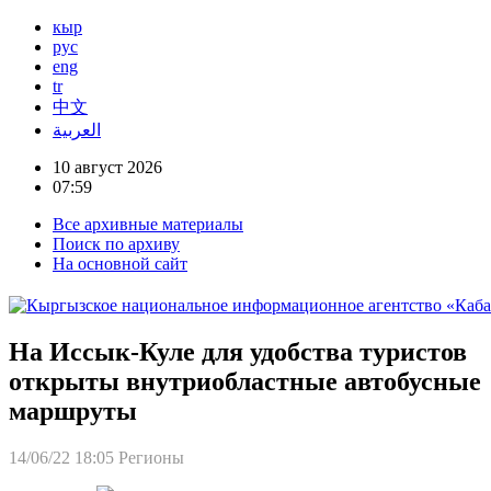
кыр
рус
eng
tr
中文
العربية
10 август 2026
07:59
Все архивные материалы
Поиск по архиву
На основной сайт
На Иссык-Куле для удобства туристов
открыты внутриобластные автобусные
маршруты
14/06/22 18:05
Регионы