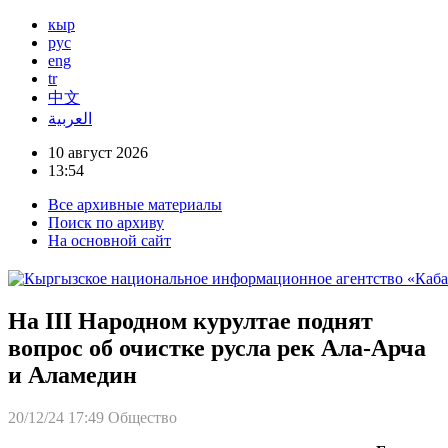
кыр
рус
eng
tr
中文
العربية
10 август 2026
13:54
Все архивные материалы
Поиск по архиву
На основной сайт
На III Народном курултае поднят
вопрос об очистке русла рек Ала-Арча
и Аламедин
20/12/24 17:49
Общество