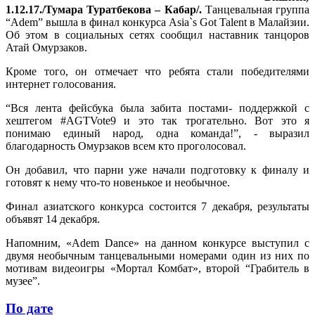
1.12.17./Тумара Туратбекова – Кабар/.
Танцевальная группа
“Adem” вышла в финал конкурса Asia`s Got Talent в Малайзии.
Об этом в социальных сетях сообщил наставник танцоров
Атай Омурзаков.
Кроме того, он отмечает что ребята стали победителями
интернет голосования.
“Вся лента фейсбука была забита постами- поддержкой с
хештегом #AGTVote9 и это так трогательно. Вот это я
понимаю единый народ, одна команда!”, - выразил
благодарность Омурзаков всем кто проголосовал.
Он добавил, что парни уже начали подготовку к финалу и
готовят к нему что-то новенькое и необычное.
Финал азиатского конкурса состоится 7 декабря, результаты
объявят 14 декабря.
Напомним, «Adem Dance» на данном конкурсе выступил с
двумя необычным танцевальными номерами один из них по
мотивам видеоигры «Мортал Комбат», второй “Грабитель в
музее”.
По дате