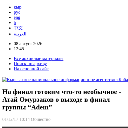
кыр
рус
eng
tr
中文
العربية
08 август 2026
12:45
Все архивные материалы
Поиск по архиву
На основной сайт
На финал готовим что-то необычное -
Атай Омурзаков о выходе в финал
группы “Adem”
01/12/17 10:14
Общество