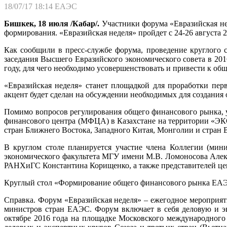
18/07/17 18:14
ЕАЭС
Бишкек, 18 июля /Кабар/.
Участники форума «Евразийская не
формирования. «Евразийская неделя» пройдет с 24-26 августа
Как сообщили в пресс-службе форума, проведение круглого
заседания Высшего Евразийского экономического совета в 201
году, для чего необходимо усовершенствовать и привести к о
«Евразийская неделя» станет площадкой для проработки п
акцент будет сделан на обсуждении необходимых для создания
Помимо вопросов регулирования общего финансового рынка, у
финансового центра (МФЦА) в Казахстане на территории «ЭК
стран Ближнего Востока, Западного Китая, Монголии и стран
В круглом столе планируется участие члена Коллегии (мин
экономического факультета МГУ имени М.В. Ломоносова Алек
РАНХиГС Константина Корищенко, а также представителей це
Круглый стол «Формирование общего финансового рынка ЕАЭС:
Справка. Форум «Евразийская неделя» – ежегодное мероприя
министров стран ЕАЭС. Форум включает в себя деловую и э
октябре 2016 года на площадке Московского международног