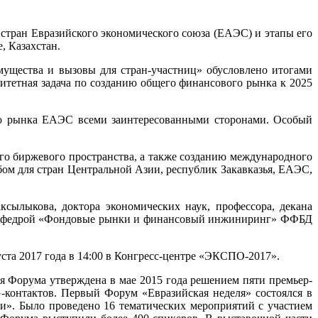
 стран Евразийского экономического союза (ЕАЭС) и этапы его
, Казахстан.
ущества и вызовы для стран-участниц» обусловлено итогами
ритетная задача по созданию общего финансового рынка к 2025
го рынка ЕАЭС всеми заинтересованными сторонами. Особый
го биржевого пространства, а также созданию международного
м для стран Центральной Азии, республик Закавказья, ЕАЭС,
сылыкова, доктора экономических наук, профессора, декана
в. кафедрой «Фондовые рынки и финансовый инжиниринг» ФФБД
та 2017 года в 14:00 в Конгресс-центре «ЭКСПО-2017».
 Форума утверждена в мае 2015 года решением пяти премьер-
контактов. Первый Форум «Евразийская неделя» состоялся в
». Было проведено 16 тематических мероприятий с участием