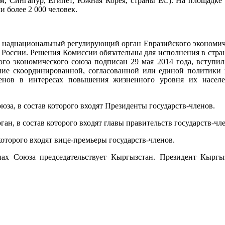
ам, Сингапур, Египет, Южная Корея, страны ЕС). На площадке
 более 2 000 человек.
 наднациональный регулирующий орган Евразийского экономическ
и России. Решения Комиссии обязательны для исполнения в стра
го экономического союза подписан 29 мая 2014 года, вступил
ение скоординированной, согласованной или единой политики
ленов в интересах повышения жизненного уровня их насел
а, в состав которого входят Президенты государств-членов.
н, в состав которого входят главы правительств государств-чл
которого входят вице-премьеры государств-членов.
нах Союза председательствует Кыргызстан. Президент Кыргы