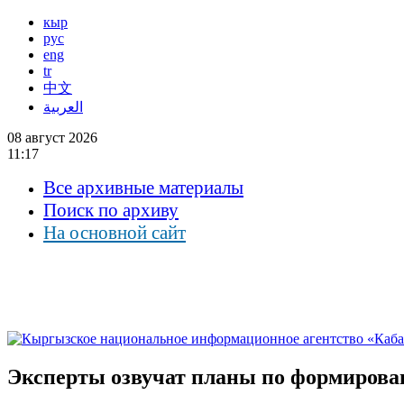
кыр
рус
eng
tr
中文
العربية
08 август 2026
11:17
Все архивные материалы
Поиск по архиву
На основной сайт
Эксперты озвучат планы по формирова