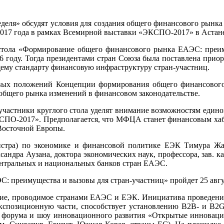
деля» обсудят условия для создания общего финансового рынка
 2017 года в рамках Всемирной выставки «ЭКСПО-2017» в Астане
 стола «Формирование общего финансового рынка ЕАЭС: преим
6 году. Тогда президентами стран Союза была поставлена прио
бщему стандарту финансовую инфраструктуру стран-участниц.
ервых положений Концепции формирования общего финансово
 общего рынка изменений в финансовом законодательстве.
частники круглого стола уделят внимание возможностям едино
СПО-2017». Предполагается, что МФЦА станет финансовым хабо
 Восточной Европы.
истра) по экономике и финансовой политике ЕЭК Тимура Жак
сандра Аузана, доктора экономических наук, профессора, за
нтральных и национальных банков стран ЕАЭС.
 преимущества и вызовы для стран-участниц» пройдет 25 авгус
тие, проводимое странами ЕАЭС и ЕЭК. Инициатива проведения
кспозиционную части, способствует установлению B2B- и B2G-
о форума и шоу инновационного развития «Открытые инновации