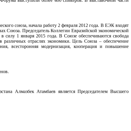
 Форума выступили более 400 спикеров. В выставочной части
ого союза, начала работу 2 февраля 2012 года. В ЕЭК входят
нах Союза. Председатель Коллегии Евразийской экономической
 в силу 1 января 2015 года. В Союзе обеспечиваются свобода
 в различных отраслях экономики. Цель Союза – обеспечение
ения, всесторонняя модернизация, кооперация и повышение
енов.
зстана Алмазбек Атамбаев является Председателем Высшего