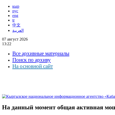
кыр
рус
eng
tr
中文
العربية
07 август 2026
13:22
Все архивные материалы
Поиск по архиву
На основной сайт
На данный момент общая активная мо