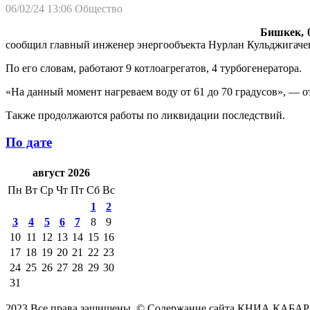
06/02/24 13:06
Общество
Бишкек, 
сообщил главный инженер энергообъекта Нурлан Кульджигаче
По его словам, работают 9 котлоагрегатов, 4 турбогенератора.
«На данный момент нагреваем воду от 61 до 70 градусов», — о
Также продолжаются работы по ликвидации последствий.
По дате
август 2026
Пн
Вт
Ср
Чт
Пт
Сб
Вс
1
2
3
4
5
6
7
8
9
10
11
12
13
14
15
16
17
18
19
20
21
22
23
24
25
26
27
28
29
30
31
2023 Все права защищены. © Содержание сайта КНИА КАБАР