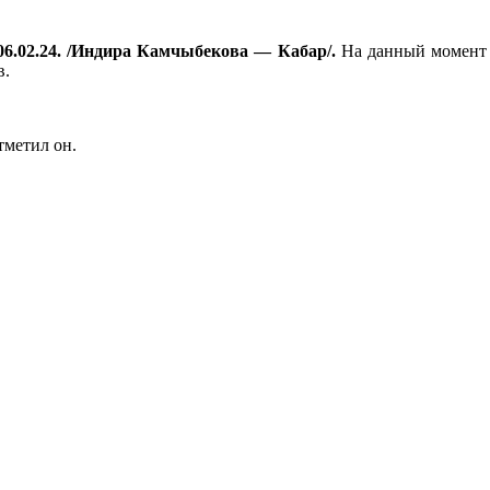
06.02.24. /Индира Камчыбекова — Кабар/.
На данный момент 
в.
тметил он.
.