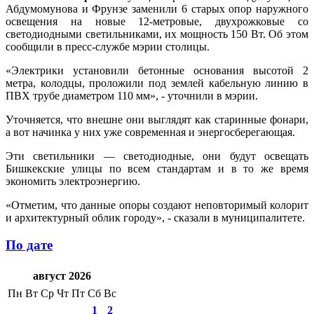
Абдумомунова и Фрунзе заменили 6 старых опор наружного
освещения на новые 12-метровые, двухрожковые со
светодиодными светильниками, их мощность 150 Вт. Об этом
сообщили в пресс-службе мэрии столицы.
«Электрики установили бетонные основания высотой 2
метра, колодцы, проложили под землей кабельную линию в
ПВХ трубе диаметром 110 мм», - уточнили в мэрии.
Уточняется, что внешне они выглядят как старинные фонари,
а вот начинка у них уже современная и энергосберегающая.
Эти светильники — светодиодные, они будут освещать
Бишкекские улицы по всем стандартам и в то же время
экономить электроэнергию.
«Отметим, что данные опоры создают неповторимый колорит
и архитектурный облик городу», - сказали в муниципалитете.
По дате
август 2026
Пн
Вт
Ср
Чт
Пт
Сб
Вс
1
2