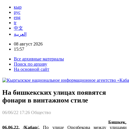
кыр
рус
eng
tr
中文
العربية
08 август 2026
15:57
Все архивные материалы
Поиск по архиву
На основной сайт
На бишкекских улицах появятся
фонари в винтажном стиле
06/06/22 17:26
Общество
Бишкек,
06.06.22. /Кабар/.
По улице Орозбекова между улицами