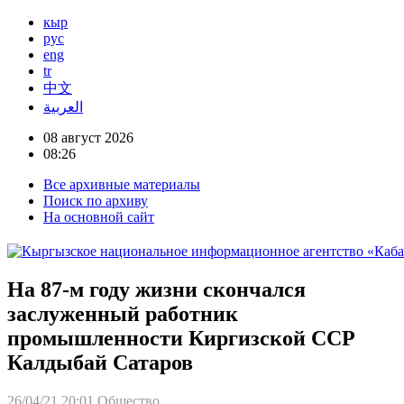
кыр
рус
eng
tr
中文
العربية
08 август 2026
08:26
Все архивные материалы
Поиск по архиву
На основной сайт
На 87-м году жизни скончался
заслуженный работник
промышленности Киргизской ССР
Калдыбай Сатаров
26/04/21 20:01
Общество