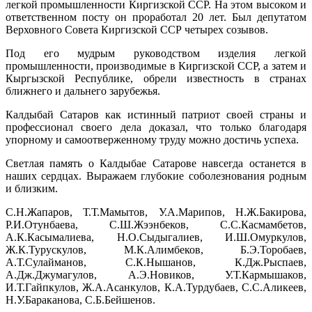
легкой промышленности Киргизской ССР. На этом высоком и
ответственном посту он проработал 20 лет. Был депутатом
Верховного Совета Киргизской ССР четырех созывов.
Под его мудрым руководством изделия легкой
промышленности, производимые в Киргизской ССР, а затем и
Кыргызской Республике, обрели известность в странах
ближнего и дальнего зарубежья.
Калдыбай Сатаров как истинный патриот своей страны и
профессионал своего дела доказал, что только благодаря
упорному и самоотверженному труду можно достичь успеха.
Светлая память о Калдыбае Сатарове навсегда останется в
наших сердцах. Выражаем глубокие соболезнования родным
и близким.
С.Н.Жапаров, Т.Т.Мамытов, У.А.Марипов, Н.Ж.Бакирова,
Р.И.Отунбаева, С.Ш.Жээнбеков, С.С.Касмамбетов,
А.К.Касымалиева, Н.О.Сыдыгалиев, И.Ш.Омуркулов,
Ж.К.Турускулов, М.К.Алимбеков, Б.Э.Торобаев,
А.Т.Сулайманов, С.К.Нышанов, К.Дж.Рыспаев,
А.Дж.Джумагулов, А.Э.Новиков, У.Т.Кармышаков,
И.Т.Гайпкулов, Ж.А.Асанкулов, К.А.Турдубаев, С.С.Аликеев,
Н.У.Бараканова, С.Б.Бейшенов.