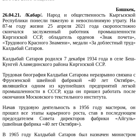
Бишкек,
26.04.21. /Кабар/.
Народ и общественность Кыргызской
Республики понесли тяжелую и невосполнимую утрату. На
87-м году жизни 25 апреля 2021 года скоропостижно
скончался заслуженный работник промышленности
Киргизской ССР, обладатель орденов «Знак почета»,
«Трудового Красного Знамени», медали «За доблестный труд»
Калдыбай Сатаров.
Калдыбай Сатаров родился 7 декабря 1934 года в селе Беш-
Кунгей Аламединского района Киргизской ССР.
Трудовая биография Калдыбая Сатарова неразрывно связана с
Фрунзенской швейной фабрикой «40 лет Октября»,
являвшейся одним из крупнейших предприятий легкой
промышленности в СССР, куда он пришел работать после
окончания Московского текстильного института.
Начав трудовую деятельность в 1956 году мастером, он
прошел все этапы карьерного роста, став в последующем
председателем Совета директоров фабрики «Айгуль»
(швейная фабрика «40 лет Октября»).
В 1965 году Калдыбай Сатаров был назначен министром