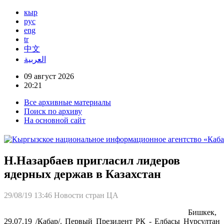
кыр
рус
eng
tr
中文
العربية
09 август 2026
20:21
Все архивные материалы
Поиск по архиву
На основной сайт
Н.Назарбаев пригласил лидеров
ядерных держав в Казахстан
29/08/19 13:46
Новости стран ЦА
Бишкек,
29.07.19 /Кабар/. Первый Президент РК - Елбасы Нурсултан