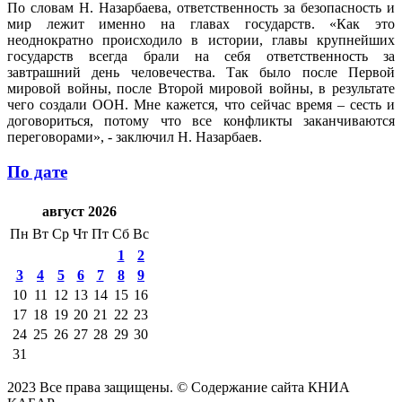
По словам Н. Назарбаева, ответственность за безопасность и
мир лежит именно на главах государств. «Как это
неоднократно происходило в истории, главы крупнейших
государств всегда брали на себя ответственность за
завтрашний день человечества. Так было после Первой
мировой войны, после Второй мировой войны, в результате
чего создали ООН. Мне кажется, что сейчас время – сесть и
договориться, потому что все конфликты заканчиваются
переговорами», - заключил Н. Назарбаев.
По дате
август 2026
Пн
Вт
Ср
Чт
Пт
Сб
Вс
1
2
3
4
5
6
7
8
9
10
11
12
13
14
15
16
17
18
19
20
21
22
23
24
25
26
27
28
29
30
31
2023 Все права защищены. © Содержание сайта КНИА