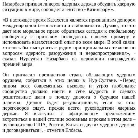
Назарбаев призвал лидеров ядерных держав обсудить ядерную
ситуацию в мире, сообщает агентство «Казинформ».
«В настоящее время Казахстан является признанным донором
международной безопасности и стабильности. Думаю, что это
дает мне моральное право обратиться сегодня к глобальному
сообществу с призывом последовать нашему примеру и
использовать казахстанский опыт во всем мире. В этой связи,
хотелось бы выступить с рядом принципиальных тезисов по
вопросам ядерного разоружения и нераспространения», -
сказал Нурсултан Назарбаев на церемонии награждения
премией мира.
Он пригласил президентов стран, обладающих ядерным
оружием, собраться в этих целях в Нур-Султане. «Перед
лицом всех современных вызовов и угроз глобальное
сообщество должно найти в себе мудрость и сделать
решительные шаги в пользу диалога о будущем нашей
планеты. Диалог будет результативным, если за стол
переговоров сядут, прежде всего, руководители ядерных
держав. Я выступил с официальным предложением
встретиться в нашей столице основным игрокам в этом деле –
руководителю США, России, Китая и других ядерных держав,
и договариваться», - отметил Елбасы.