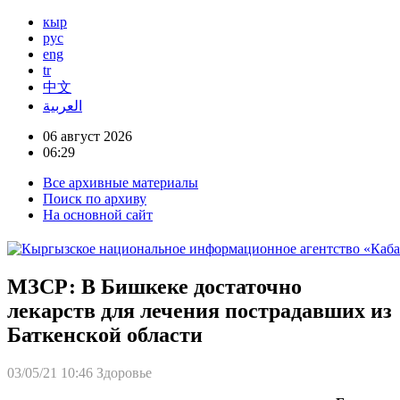
кыр
рус
eng
tr
中文
العربية
06 август 2026
06:29
Все архивные материалы
Поиск по архиву
На основной сайт
МЗСР: В Бишкеке достаточно
лекарств для лечения пострадавших из
Баткенской области
03/05/21 10:46
Здоровье