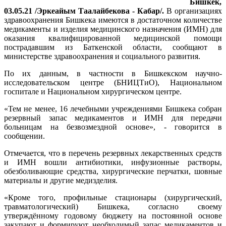
Бишкек,
03.05.21 /Эркеайым Таалайбекова - Кабар/.
В организациях
здравоохранения Бишкека имеются в достаточном количестве
медикаменты и изделия медицинского назначения (ИМН) для
оказания квалифицированной медицинской помощи
пострадавшим из Баткенской области, сообщают в
министерстве здравоохранения и социального развития.
По их данным, в частности в Бишкекском научно-
исследовательском центре (БНИЦТиО), Национальном
госпитале и Национальном хирургическом центре.
«Тем не менее, 16 лечебными учреждениями Бишкека собран
резервный запас медикаментов и ИМН для передачи
больницам на безвозмездной основе», - говорится в
сообщении.
Отмечается, что в перечень резервных лекарственных средств
и ИМН вошли антибиотики, инфузионные растворы,
обезболивающие средства, хирургические перчатки, шовные
материалы и другие медизделия.
«Кроме того, профильные стационары (хирургический,
травматологический) Бишкека, согласно своему
утверждённому годовому бюджету на постоянной основе
закупают и формируют необходимый запас медикаментов и