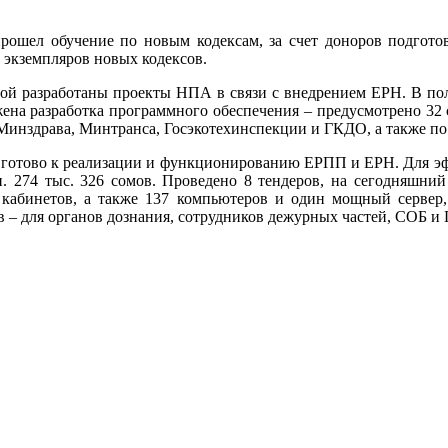
рошел обучение по новым кодексам, за счет доноров подгот
 экземпляров новых кодексов.
орой разработаны проекты НПА в связи с внедрением ЕРН. В по
на разработка программного обеспечения – предусмотрено 32 су
 Минздрава, Минтранса, Госэкотехинспекции и ГКДО, а также п
 готово к реализации и функционированию ЕРПП и ЕРН. Для эфф
н. 274 тыс. 326 сомов. Проведено 8 тендеров, на сегодняшн
 кабинетов, а также 137 компьютеров и один мощный сервер
 – для органов дознания, сотрудников дежурных частей, СОБ и