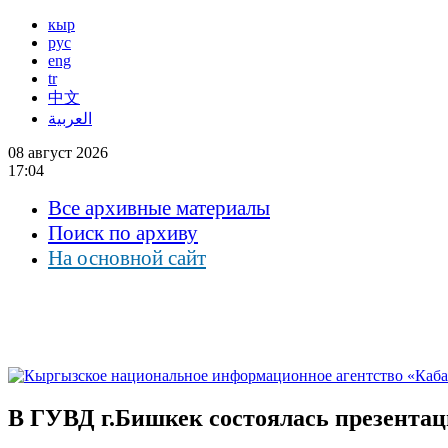
кыр
рус
eng
tr
中文
العربية
08 август 2026
17:04
Все архивные материалы
Поиск по архиву
На основной сайт
В ГУВД г.Бишкек состоялась презентац