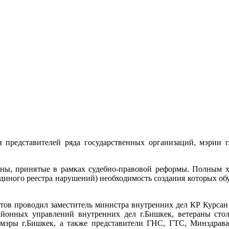
 представителей ряда государственных организаций, мэрии г
коны, принятые в рамках судебно-правовой реформы. Полным
единого реестра нарушений) необходимость создания которых об
тов проводил заместитель министра внутренних дел КР Курсан
айонных управлений внутренних дел г.Бишкек, ветераны сто
-мэры г.Бишкек, а также представители ГНС, ГТС, Минздрава