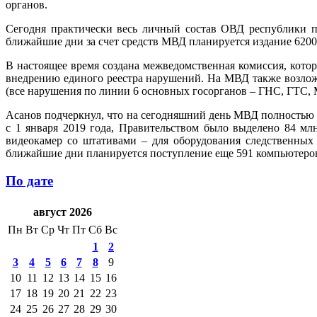
органов.
Сегодня практически весь личный состав ОВД республики п
ближайшие дни за счет средств МВД планируется издание 6200
В настоящее время создана межведомственная комиссия, кот
внедрению единого реестра нарушений. На МВД также возложе
(все нарушения по линии 6 основных госорганов – ГНС, ГТС,
Асанов подчеркнул, что на сегодняшний день МВД полностью
с 1 января 2019 года, Правительством было выделено 84 мл
видеокамер со штативами – для оборудования следственных
ближайшие дни планируется поступление еще 591 компьютеров
По дате
август 2026
Пн
Вт
Ср
Чт
Пт
Сб
Вс
1
2
3
4
5
6
7
8
9
10
11
12
13
14
15
16
17
18
19
20
21
22
23
24
25
26
27
28
29
30