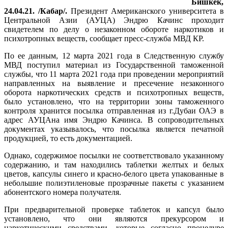
Бишкек,
24.04.21. /Кабар/.
Президент Американского университета в
Центральной Азии (АУЦА) Эндрю Качинс проходит
свидетелем по делу о незаконном обороте наркотиков и
психотропных веществ, сообщает пресс-служба МВД КР.
По ее данным, 12 марта 2021 года в Следственную службу
МВД поступил материал из Государственной таможенной
службы, что 11 марта 2021 года при проведении мероприятий
направленных на выявление и пресечение незаконного
оборота наркотических средств и психотропных веществ,
было установлено, что на территории зоны таможенного
контроля хранится посылка отправленная из г.Дубаи ОАЭ в
адрес АУЦАна имя Эндрю Качинса. В сопроводительных
документах указывалось, что посылка является печатной
продукцией, то есть документацией.
Однако, содержимое посылки не соответствовало указанному
содержанию, и там находились таблетки желтых и белых
цветов, капсулы синего и красно-белого цвета упакованные в
небольшие полиэтиленовые прозрачные пакеты с указанием
абонентского номера получателя.
При предварительной проверке таблеток и капсул было
установлено, что они являются прекурсором и
наркотическими средствами, которые согласно процедуре