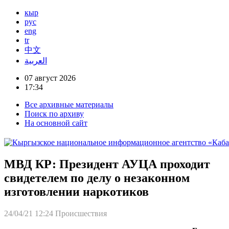
кыр
рус
eng
tr
中文
العربية
07 август 2026
17:34
Все архивные материалы
Поиск по архиву
На основной сайт
МВД КР: Президент АУЦА проходит
свидетелем по делу о незаконном
изготовлении наркотиков
24/04/21 12:24
Происшествия