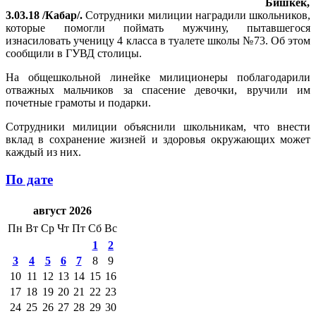
Бишкек,
3.03.18 /Кабар/.
Сотрудники милиции наградили школьников,
которые помогли поймать мужчину, пытавшегося
изнасиловать ученицу 4 класса в туалете школы №73. Об этом
сообщили в ГУВД столицы.
На общешкольной линейке милиционеры поблагодарили
отважных мальчиков за спасение девочки, вручили им
почетные грамоты и подарки.
Сотрудники милиции объяснили школьникам, что внести
вклад в сохранение жизней и здоровья окружающих может
каждый из них.
По дате
август 2026
Пн
Вт
Ср
Чт
Пт
Сб
Вс
1
2
3
4
5
6
7
8
9
10
11
12
13
14
15
16
17
18
19
20
21
22
23
24
25
26
27
28
29
30