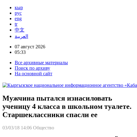
кыр
рус
eng
tr
中文
العربية
07 август 2026
05:33
Все архивные материалы
Поиск по архиву
На основной сайт
Мужчина пытался изнасиловать
ученицу 4 класса в школьном туалете.
Старшеклассники спасли ее
03/03/18 14:06
Общество