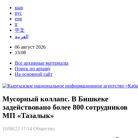
кыр
рус
eng
tr
中文
العربية
06 август 2026
13:08
Все архивные материалы
Поиск по архиву
На основной сайт
Мусорный коллапс. В Бишкеке
задействовано более 800 сотрудников
МП «Тазалык»
10/08/22 17:14
Общество