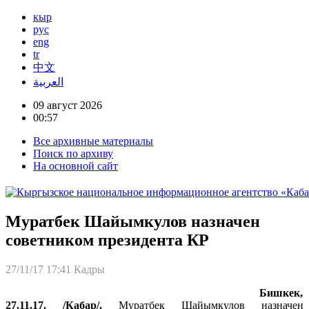
кыр
рус
eng
tr
中文
العربية
09 август 2026
00:57
Все архивные материалы
Поиск по архиву
На основной сайт
Муратбек Шайымкулов назначен
советником президента КР
27/11/17 17:41
Кадры
Бишкек,
27.11.17. /Кабар/.
Муратбек Шайымкулов назначен