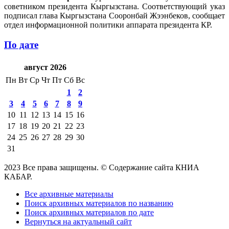
советником президента Кыргызстана. Соответствующий указ
подписал глава Кыргызстана Сооронбай Жээнбеков, сообщает
отдел информационной политики аппарата президента КР.
По дате
август 2026
Пн
Вт
Ср
Чт
Пт
Сб
Вс
1
2
3
4
5
6
7
8
9
10
11
12
13
14
15
16
17
18
19
20
21
22
23
24
25
26
27
28
29
30
31
2023 Все права защищены. © Содержание сайта КНИА
КАБАР.
Все архивные материалы
Поиск архивных материалов по названию
Поиск архивных материалов по дате
Вернуться на актуальный сайт