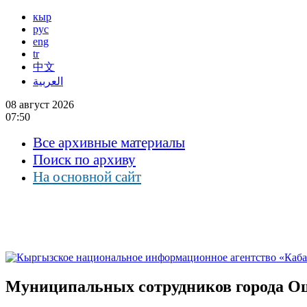
кыр
рус
eng
tr
中文
العربية
08 август 2026
07:50
Все архивные материалы
Поиск по архиву
На основной сайт
Муниципальных сотрудников города Ош