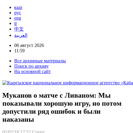
кыр
рус
eng
tr
中文
العربية
06 август 2026
11:59
Все архивные материалы
Поиск по архиву
На основной сайт
Муканов о матче с Ливаном: Мы
показывали хорошую игру, но потом
допустили ряд ошибок и были
наказаны
02/02/18 17:52
Спорт