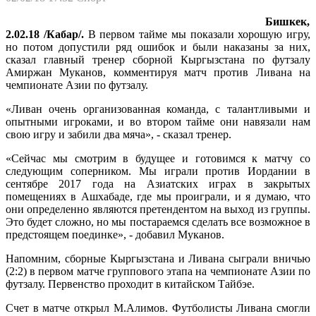
Бишкек,
2.02.18 /Кабар/.
В первом тайме мы показали хорошую игру,
но потом допустили ряд ошибок и были наказаны за них,
сказал главный тренер сборной Кыргызстана по футзалу
Амиржан Муканов, комментируя матч против Ливана на
чемпионате Азии по футзалу.
«Ливан очень организованная команда, с талантливыми и
опытными игроками, и во втором тайме они навязали нам
свою игру и забили два мяча», - сказал тренер.
«Сейчас мы смотрим в будущее и готовимся к матчу со
следующим соперником. Мы играли против Иордании в
сентябре 2017 года на Азиатских играх в закрытых
помещениях в Ашхабаде, где мы проиграли, и я думаю, что
они определенно являются претендентом на выход из группы.
Это будет сложно, но мы постараемся сделать все возможное в
предстоящем поединке», - добавил Муканов.
Напомним, сборные Кыргызстана и Ливана сыграли вничью
(2:2) в первом матче группового этапа на чемпионате Азии по
футзалу. Первенство проходит в китайском Тайбэе.
Счет в матче открыл М.Алимов. Футболисты Ливана смогли