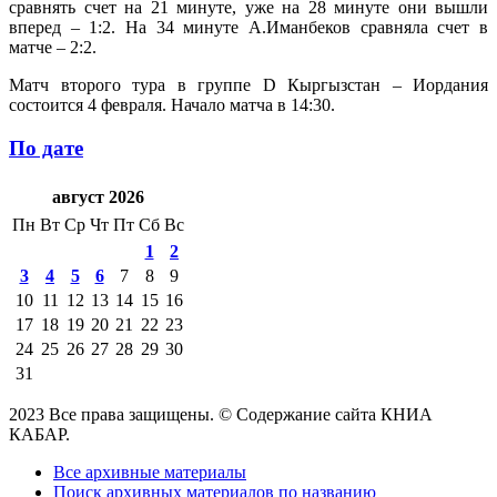
сравнять счет на 21 минуте, уже на 28 минуте они вышли
вперед – 1:2. На 34 минуте А.Иманбеков сравняла счет в
матче – 2:2.
Матч второго тура в группе D Кыргызстан – Иордания
состоится 4 февраля. Начало матча в 14:30.
По дате
август 2026
Пн
Вт
Ср
Чт
Пт
Сб
Вс
1
2
3
4
5
6
7
8
9
10
11
12
13
14
15
16
17
18
19
20
21
22
23
24
25
26
27
28
29
30
31
2023 Все права защищены. © Содержание сайта КНИА
КАБАР.
Все архивные материалы
Поиск архивных материалов по названию