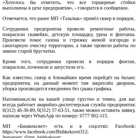
«Хотелось бы отметить, что все торшерные стойки
выполнены в цехе предприятия», - говорится в сообщении.
Отмечается, что ранее МП «Тазалык» привёл сквер в порядок.
Сотрудники предприятия провели ремонтные работы,
покрасили скамейки, детскую площадку, урны и фонтаны.
Произвели покос газона и стрижку живой изгороди и
санитарную очистку территории, а также провели работы по
замене старой брусчатки.
Кроме того, сотрудники привели в порядок фонтан,
покрасили, починили и запустили его.
Как известно, сквер в ближайшее время перейдёт на баланс
предприятия, на данный момент там закреплён дворник,
уборка производится ежедневно без срыва графика.
Напомним,если на вашей улице грустно и темно, для вас
всегда работает аварийно-диспетчерская служба предприятия:
0(312) 46-30-89, 0(312) 57-63-51, также можно оставить заявку,
написав через WhatsApp по номеру: 0777 902-115.
МП «Бишкексвет» есть и в соцсетях: Facebook:
https://www.facebook.com/Bishkeksvet312;
Instagram: @mp_bishkeksvet;