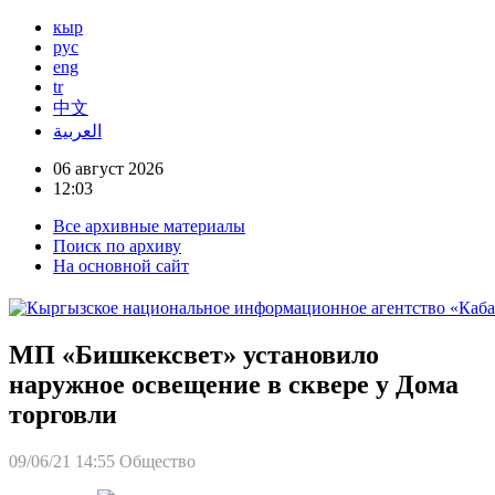
кыр
рус
eng
tr
中文
العربية
06 август 2026
12:03
Все архивные материалы
Поиск по архиву
На основной сайт
МП «Бишкексвет» установило
наружное освещение в сквере у Дома
торговли
09/06/21 14:55
Общество