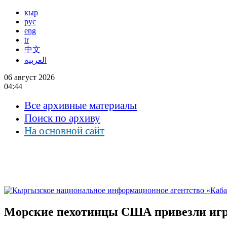
кыр
рус
eng
tr
中文
العربية
06 август 2026
04:44
Все архивные материалы
Поиск по архиву
На основной сайт
Морские пехотинцы США привезли игр