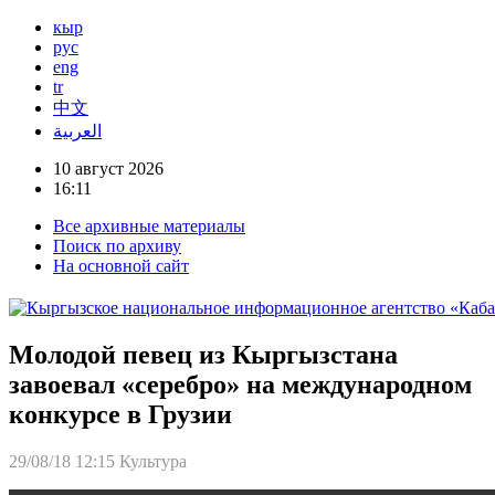
кыр
рус
eng
tr
中文
العربية
10 август 2026
16:11
Все архивные материалы
Поиск по архиву
На основной сайт
Молодой певец из Кыргызстана
завоевал «серебро» на международном
конкурсе в Грузии
29/08/18 12:15
Культура