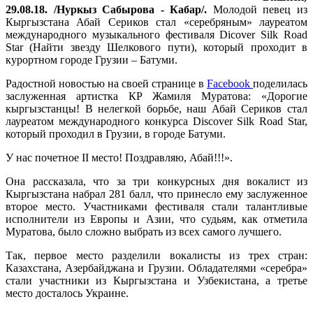
29.08.18. /Нуркыз Сабырова - Кабар/.
Молодой певец из
Кыргызстана Абай Сериков стал «серебряным» лауреатом
международного музыкального фестиваля Dicover Silk Road
Star (Найти звезду Шелкового пути), который проходит в
курортном городе Грузии – Батуми.
Радостной новостью на своей странице в
Facebook
поделилась
заслуженная артистка КР Жамиля Муратова: «Дорогие
кыргызстанцы! В нелегкой борьбе, наш Абай Сериков стал
лауреатом международного конкурса Discover Silk Road Star,
который проходил в Грузии, в городе Батуми.
У нас почетное II место! Поздравляю, Абай!!!».
Она рассказала, что за три конкурсных дня вокалист из
Кыргызстана набрал 281 балл, что принесло ему заслуженное
второе место. Участниками фестиваля стали талантливые
исполнители из Европы и Азии, что судьям, как отметила
Муратова, было сложно выбрать из всех самого лучшего.
Так, первое место разделили вокалисты из трех стран:
Казахстана, Азербайджана и Грузии. Обладателями «серебра»
стали участники из Кыргызстана и Узбекистана, а третье
место досталось Украине.