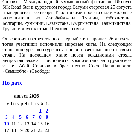
Справка: Международный музыкальный фестиваль Discover
Silk Road Star в курортном городе Батуми стартовал 25 августа
и завершится 1 сентября. Участниками проекта стали молодые
исполнители из Азербайджана, Турции, Узбекистана,
Болгарии, Румынии, Казахстана, Кыргызстана, Таджикистана,
Грузии и других стран Шелкового пути.
Он состоит из трех этапов. Первый этап прошел 26 августа,
тогда участники исполнили мировые хиты. На следующем
этапе конкурса конкурсанты спели известные песни своих
стран. На последнем этапе перед вокалистами стояла
непростая задача – исполнить композицию на грузинском
языке. Абай Сериков выбрал песню Сосо Павлиашвили
«Самшобло» (Свобода).
По дате
август 2026
Пн
Вт
Ср
Чт
Пт
Сб
Вс
1
2
3
4
5
6
7
8
9
10
11
12
13
14
15
16
17
18
19
20
21
22
23