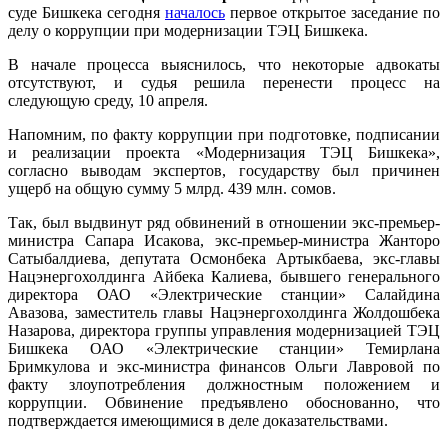
суде Бишкека сегодня
началось
первое открытое заседание по
делу о коррупции при модернизации ТЭЦ Бишкека.
В начале процесса выяснилось, что некоторые адвокаты
отсутствуют, и судья решила перенести процесс на
следующую среду, 10 апреля.
Напомним, по факту коррупции при подготовке, подписании
и реализации проекта «Модернизация ТЭЦ Бишкека»,
согласно выводам экспертов, государству был причинен
ущерб на общую сумму 5 млрд. 439 млн. сомов.
Так, был выдвинут ряд обвинений в отношении экс-премьер-
министра Сапара Исакова, экс-премьер-министра Жанторо
Сатыбалдиева, депутата Осмонбека Артыкбаева, экс-главы
Нацэнергохолдинга Айбека Калиева, бывшего генерального
директора ОАО «Электрические станции» Салайдина
Авазова, заместитель главы Нацэнергохолдинга Жолдошбека
Назарова, директора группы управления модернизацией ТЭЦ
Бишкека ОАО «Электрические станции» Темирлана
Бримкулова и экс-министра финансов Ольги Лавровой по
факту злоупотребления должностным положением и
коррупции. Обвинение предъявлено обоснованно, что
подтверждается имеющимися в деле доказательствами.