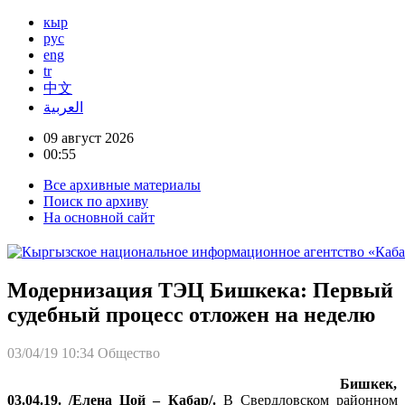
кыр
рус
eng
tr
中文
العربية
09 август 2026
00:55
Все архивные материалы
Поиск по архиву
На основной сайт
Модернизация ТЭЦ Бишкека: Первый
судебный процесс отложен на неделю
03/04/19 10:34
Общество
Бишкек,
03.04.19. /Елена Цой – Кабар/.
В Свердловском районном