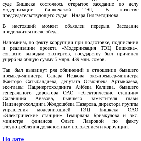
суде Бишкека состоялось открытое заседание по делу
модернизации бишкекской ТЭЦ. В качестве
председательствующего судьи - Инара Гилязетдинова.
В настоящий момент объявлен перерыв. Заседание
продолжится после обеда.
Напомним, по факту коррупции при подготовке, подписании
и реализации проекта «Модернизация ТЭЦ Бишкека»,
согласно выводам экспертов, государству был причинен
ущерб на общую сумму 5 млрд. 439 млн. сомов.
Так, был выдвинут ряд обвинений в отношении бывшего
премьер-министра Сапара Исакова, экс-премьер-министра
Жанторо Сатыбалдиева, депутата Осмонбека Артыкбаева,
экс-главы Нацэнергохолдинга Айбека Калиева, бывшего
генерального директора ОАО «Электрические станции»
Салайдина Авазова, бывшего заместителя главы
Нацэнергохолдинга Жолдошбека Назарова, директора группы
управления модернизацией ТЭЦ Бишкека ОАО
«Электрические станции» Темирлана Бримкулова и экс-
министра финансов Ольги Лавровой по факту
злоупотребления должностным положением и коррупции.
По дате