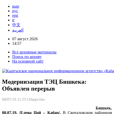
кыр
рус
eng
tr
中文
العربية
07 август 2026
14:57
Все архивные материалы
Поиск по архиву
На основной сайт
Модернизация ТЭЦ Бишкека:
Объявлен перерыв
08/07/19 11:55
Общество
Бишкек,
08.07.19. /Елена Цой – Кабар/.
В Свердловском районном