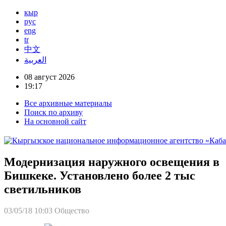
кыр
рус
eng
tr
中文
العربية
08 август 2026
19:17
Все архивные материалы
Поиск по архиву
На основной сайт
Модернизация наружного освещения в
Бишкеке. Установлено более 2 тыс
светильников
03/05/18 10:03
Общество