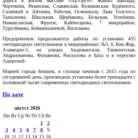
дорога в жилом массиве «Ак-Орго», Жайыл Баатыра,
Чортекова, Рязанская, Славянская, Куликовская, Будённого,
Салиевой и Айтиева, Рабочая, Осмонкула, Льва Толстого,
Тыналиева, Школьная, Щербакова, Бельская, Усенбаева,
Наманганская, Фрунзе, Кайбогарова, 7 микрорайон,
Турусбекова, Бейшеналиевой, Васильева.
Предприятием продолжаются работы по установке 455
светодиодных светильников в микрорайонах: №5, 6, Кок-Жар,
Аламедин-1, на улицах Андижанская, Ташкентская,
Абдрахманова, Фатьянова, Рыскулова и Баха и в переулке
Адырский.
Мэрией города Бишкек, в столице начиная с 2015 года по
сегодняшний день, произведена установка более тринадцати с
половиной тысяч современных светодиодных светильников.
По дате
август 2026
Пн
Вт
Ср
Чт
Пт
Сб
Вс
1
2
3
4
5
6
7
8
9
10
11
12
13
14
15
16