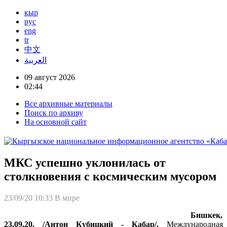
кыр
рус
eng
tr
中文
العربية
09 август 2026
02:44
Все архивные материалы
Поиск по архиву
На основной сайт
МКС успешно уклонилась от
столкновения с космическим мусором
23/09/20 10:33
В мире
Бишкек,
23.09.20. /Антон Кубицкий - Кабар/.
Международная