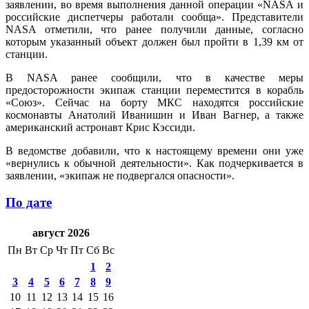
заявлении, во время выполнения данной операции «NASA и
российские диспетчеры работали сообща». Представители
NASA отметили, что ранее получили данные, согласно
которым указанный объект должен был пройти в 1,39 км от
станции.
В NASA ранее сообщили, что в качестве меры
предосторожности экипаж станции переместится в корабль
«Союз». Сейчас на борту МКС находятся российские
космонавты Анатолий Иванишин и Иван Вагнер, а также
американский астронавт Крис Кэссиди.
В ведомстве добавили, что к настоящему времени они уже
«вернулись к обычной деятельности». Как подчеркивается в
заявлении, «экипаж не подвергался опасности».
По дате
август 2026
Пн
Вт
Ср
Чт
Пт
Сб
Вс
1
2
3
4
5
6
7
8
9
10
11
12
13
14
15
16